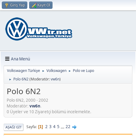
Giriş Yap
Kayıt Ol
Ana Menü
Volkswagen Türkiye
Volkswagen
Polo ve Lupo
►
►
Polo 6N2
(Moderatör:
vw6n
)
►
Polo 6N2
Polo 6N2, 2000 - 2002
Moderatör:
vw6n
.
0 Üyeler ve 10 Ziyaretçi bölümü incelemekte.
2
3
4
5
...
22
Sayfa
1
AŞAĞI GIT