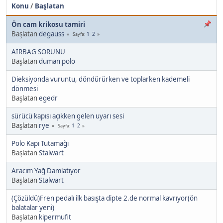
Konu
/
Başlatan
Ön cam krikosu tamiri
Başlatan
degauss
1
2
Sayfa
AİRBAG SORUNU
Başlatan
duman polo
Dieksiyonda vuruntu, döndürürken ve toplarken kademeli
dönmesi
Başlatan
egedr
sürücü kapısı açıkken gelen uyarı sesi
Başlatan
rye
1
2
Sayfa
Polo Kapı Tutamağı
Başlatan
Stalwart
Aracım Yağ Damlatıyor
Başlatan
Stalwart
(Çözüldü)Fren pedalı ilk basışta dipte 2.de normal kavrıyor(ön
balatalar yeni)
Başlatan
kipermufit