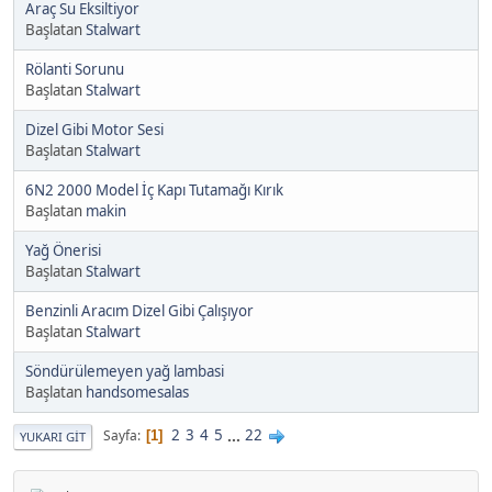
Araç Su Eksiltiyor
Başlatan
Stalwart
Rölanti Sorunu
Başlatan
Stalwart
Dizel Gibi Motor Sesi
Başlatan
Stalwart
6N2 2000 Model İç Kapı Tutamağı Kırık
Başlatan
makin
Yağ Önerisi
Başlatan
Stalwart
Benzinli Aracım Dizel Gibi Çalışıyor
Başlatan
Stalwart
Söndürülemeyen yağ lambasi
Başlatan
handsomesalas
2
3
4
5
...
22
Sayfa
1
YUKARI GIT