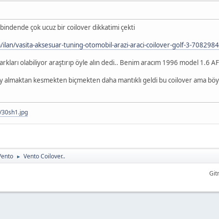
indende çok ucuz bir coilover dikkatimi çekti
ilan/vasita-aksesuar-tuning-otomobil-arazi-araci-coilover-golf-3-708298
farkları olabiliyor araştırıp öyle alın dedi.. Benim aracım 1996 model 1.6 A
ay almaktan kesmekten biçmekten daha mantıklı geldi bu coilover ama böy
t/30sh1.jpg
Vento
Vento Coilover..
►
Git