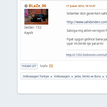
BLaZe_06
17 Şubat 2012, 10:13:47
Selamlar dün gezerken sahib
http://www.sahibinden.com/
İletiler: 152
Satıcıya msj attım versiyon 
Kayıtlı
Fiyat uygun gelince bana y
uyar mı birde işe yararmı
http://c1202.hizliresim.com/u/
Sayfa
1
YUKARI GIT
Volkswagen Türkiye
Volkswagen
Jetta, Vento ve Bora
►
►
►