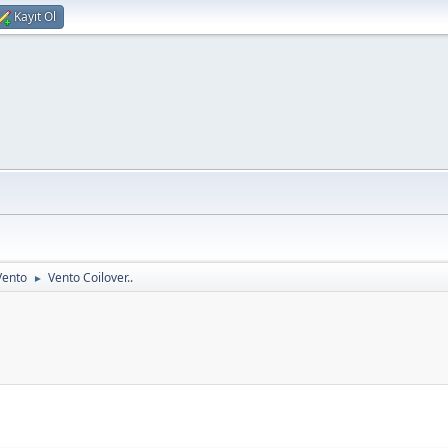
Kayıt Ol
Vento
Vento Coilover..
►