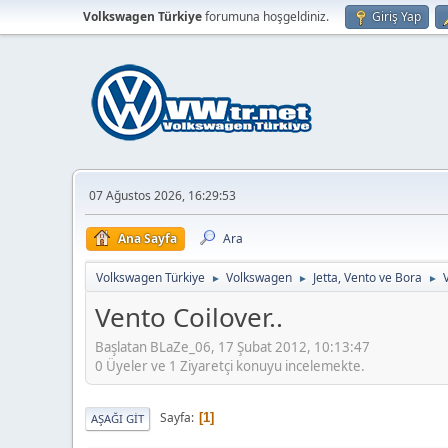
Volkswagen Türkiye
forumuna hoşgeldiniz.
Giriş Yap
07 Ağustos 2026, 16:29:53
Ana Sayfa
Ara
Volkswagen Türkiye
Volkswagen
Jetta, Vento ve Bora
►
►
►
Vento Coilover..
Başlatan BLaZe_06, 17 Şubat 2012, 10:13:47
0 Üyeler ve 1 Ziyaretçi konuyu incelemekte.
Sayfa
1
AŞAĞI GIT