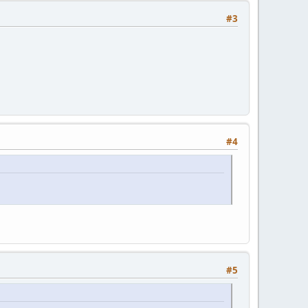
#3
#4
#5