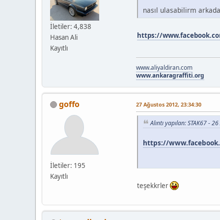
nasıl ulasabilirm arkad
İletiler: 4,838
https://www.facebook.co
Hasan Ali
Kayıtlı
www.aliyaldiran.com
www.ankaragraffiti.org
goffo
27 Ağustos 2012, 23:34:30
Alıntı yapılan: STAK67 - 2
https://www.facebook.
İletiler: 195
Kayıtlı
teşekkrler