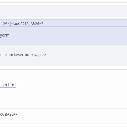
o - 24 Ağustos 2012, 12:26:43
ıyorm
 olurum keser biçer yaparz
iger.html
RA BAŞLAR