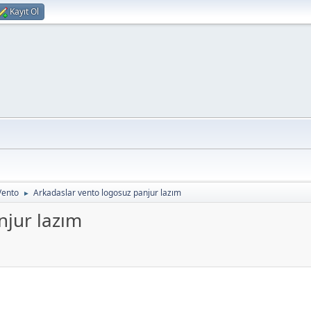
Kayıt Ol
Vento
Arkadaslar vento logosuz panjur lazım
►
njur lazım