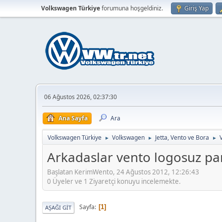
Volkswagen Türkiye
forumuna hoşgeldiniz.
Giriş Yap
06 Ağustos 2026, 02:37:30
Ana Sayfa
Ara
Volkswagen Türkiye
Volkswagen
Jetta, Vento ve Bora
►
►
►
Arkadaslar vento logosuz pa
Başlatan KerimWento, 24 Ağustos 2012, 12:26:43
0 Üyeler ve 1 Ziyaretçi konuyu incelemekte.
Sayfa
1
AŞAĞI GIT