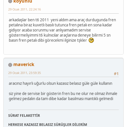
koyunlu
29 Ocak 2011, 22:24:16
arkadaşlar ben t6 2011 yeni aldım ama araç durdugunda fren
petalına biraz kuvetlı basılı tutunca fren petalı en sona kadar
gidiyor acaba sorunmu var anlıyamadım servise
göstermeliyimmi t6 kulnıcılar araçlarına deneye bilirmi 5 sn
basın fren petalı dibi görecekmi ilginize tşkler
maverick
29 Ocak 2011, 23:59:35
#1
aracınız hayırlı uğurlu olsun kazasız belasız güle güle kullanın
siz yine de servise bir gösterin fren bu ne olur ne olmaz ihmale
gelmez pedalın da tam dibe kadar basılması mantıklı gelmedi
SÜRAT FELAKETTİR
HERKESE KAZASIZ BELASIZ SÜRÜŞLER DİLERİM