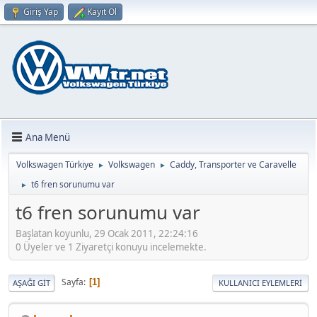
Giriş Yap
Kayıt Ol
Ana Menü
Volkswagen Türkiye
Volkswagen
Caddy, Transporter ve Caravelle
►
►
t6 fren sorunumu var
►
t6 fren sorunumu var
Başlatan koyunlu, 29 Ocak 2011, 22:24:16
0 Üyeler ve 1 Ziyaretçi konuyu incelemekte.
Sayfa
1
AŞAĞI GIT
KULLANICI EYLEMLERI