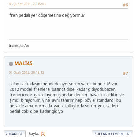
08 Şubat 2011, 22:15:03
#6
fren pedalı yer döşemesine değiyormu?
tran/
/er
sport
MALİ45
01 Ocak 2012, 20:18:12
#7
selam arkadaşım bendede aynı sorun vardı. bende t6 var
2012 model frenlere basınca dıbe kadar gıdıyodubazen
frenın ıcnde gaz oluyomuş ondan dedıler havasını aldılar ve
şimdi bınıyorum yine aynı sanırım hep böyle standardı bu
heralde ama durmada yada kalkışlarda sorun yok sadece
pedal cok dibe kadar gidiyo
Sayfa
1
YUKARI GIT
KULLANICI EYLEMLERI