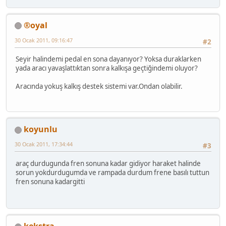
®oyal
30 Ocak 2011, 09:16:47
#2
Seyir halindemi pedal en sona dayanıyor? Yoksa duraklarken
yada aracı yavaşlattıktan sonra kalkışa geçtiğindemi oluyor?
Aracında yokuş kalkış destek sistemi var.Ondan olabilir.
koyunlu
30 Ocak 2011, 17:34:44
#3
araç durdugunda fren sonuna kadar gidiyor haraket halinde
sorun yokdurdugumda ve rampada durdum frene basılı tuttun
fren sonuna kadargitti