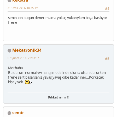
kekstra
31 Ocak 2011, 18:35:49
#4
senın ıcın bugun denerım ama yokuş yukarıyken baya basılıyor
frene
Mekatronik34
07 Şubat 2011, 22:13:37
#5
Merhaba...
Bu durum normal vw hangi modelınde olursa olsun dururken
frene sert basarsanız yavaş yavaş dibe kadar iner...Korkacak
bişey yok.
Dikkat ısırır !!!
semir