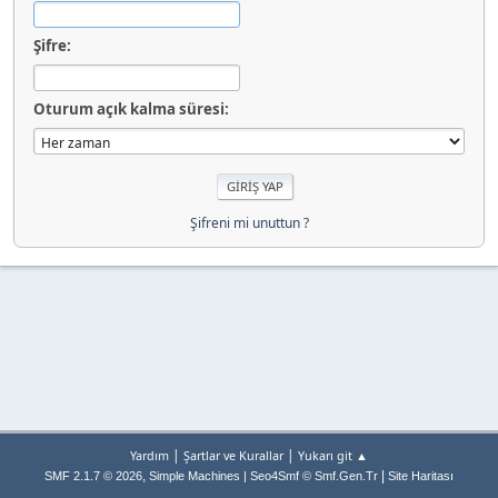
Şifre:
Oturum açık kalma süresi:
Şifreni mi unuttun ?
|
|
Yardım
Şartlar ve Kurallar
Yukarı git ▲
,
|
SMF 2.1.7 © 2026
Simple Machines
|
Seo4Smf © Smf.Gen.Tr
Site Haritası