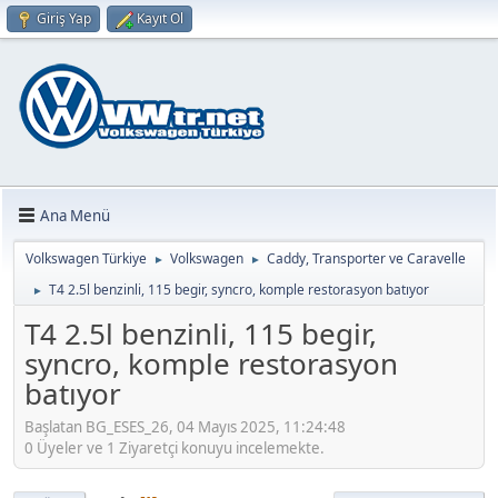
Giriş Yap
Kayıt Ol
Ana Menü
Volkswagen Türkiye
Volkswagen
Caddy, Transporter ve Caravelle
►
►
T4 2.5l benzinli, 115 begir, syncro, komple restorasyon batıyor
►
T4 2.5l benzinli, 115 begir,
syncro, komple restorasyon
batıyor
Başlatan BG_ESES_26, 04 Mayıs 2025, 11:24:48
0 Üyeler ve 1 Ziyaretçi konuyu incelemekte.