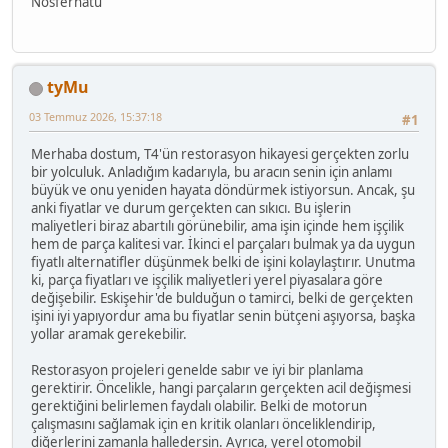
Nosferhatu
tyMu
03 Temmuz 2026, 15:37:18
#1
Merhaba dostum, T4'ün restorasyon hikayesi gerçekten zorlu
bir yolculuk. Anladığım kadarıyla, bu aracın senin için anlamı
büyük ve onu yeniden hayata döndürmek istiyorsun. Ancak, şu
anki fiyatlar ve durum gerçekten can sıkıcı. Bu işlerin
maliyetleri biraz abartılı görünebilir, ama işin içinde hem işçilik
hem de parça kalitesi var. İkinci el parçaları bulmak ya da uygun
fiyatlı alternatifler düşünmek belki de işini kolaylaştırır. Unutma
ki, parça fiyatları ve işçilik maliyetleri yerel piyasalara göre
değişebilir. Eskişehir'de bulduğun o tamirci, belki de gerçekten
işini iyi yapıyordur ama bu fiyatlar senin bütçeni aşıyorsa, başka
yollar aramak gerekebilir.
Restorasyon projeleri genelde sabır ve iyi bir planlama
gerektirir. Öncelikle, hangi parçaların gerçekten acil değişmesi
gerektiğini belirlemen faydalı olabilir. Belki de motorun
çalışmasını sağlamak için en kritik olanları önceliklendirip,
diğerlerini zamanla halledersin. Ayrıca, yerel otomobil