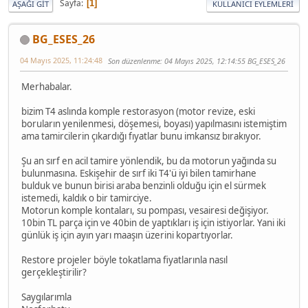
Sayfa
1
AŞAĞI GIT
KULLANICI EYLEMLERI
BG_ESES_26
04 Mayıs 2025, 11:24:48
Son düzenlenme
: 04 Mayıs 2025, 12:14:55 BG_ESES_26
Merhabalar.
bizim T4 aslında komple restorasyon (motor revize, eski
boruların yenilenmesi, döşemesi, boyası) yapılmasını istemiştim
ama tamircilerin çıkardığı fıyatlar bunu imkansız bırakıyor.
Şu an sırf en acil tamire yönlendik, bu da motorun yağında su
bulunmasına. Eskişehir de sırf iki T4'ü iyi bilen tamirhane
bulduk ve bunun birisi araba benzinli olduğu için el sürmek
istemedi, kaldık o bir tamirciye.
Motorun komple kontaları, su pompası, vesairesi değişiyor.
10bin TL parça için ve 40bin de yaptıkları iş için istiyorlar. Yani iki
günlük iş için ayın yarı maaşın üzerini kopartıyorlar.
Restore projeler böyle tokatlama fiyatlarınla nasıl
gerçekleştirilir?
Saygılarımla